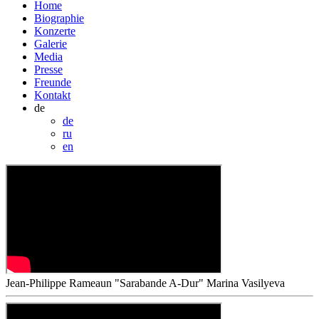
Home
Biographie
Konzerte
Galerie
Media
Presse
Freunde
Kontakt
de
de
ru
en
Jean-Philippe Rameaun "Sarabande A-Dur"
Marina Vasilyeva